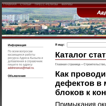
ГЛАВНАЯ
СТАТЬИ
ПРЕСС-РЕЛИЗЫ
ФИРМЫ
Я ищу:
Информация
По всем вопросам
Каталог ста
касающихся работы
ресурса Адреса Кызыла и
добавления в справочник
Главная страница
Строительство
пишите по адресу
addressrus@mail.ru
.
Как проводи
Объявления
дефектов в
блоков к ко
Примыкания ок