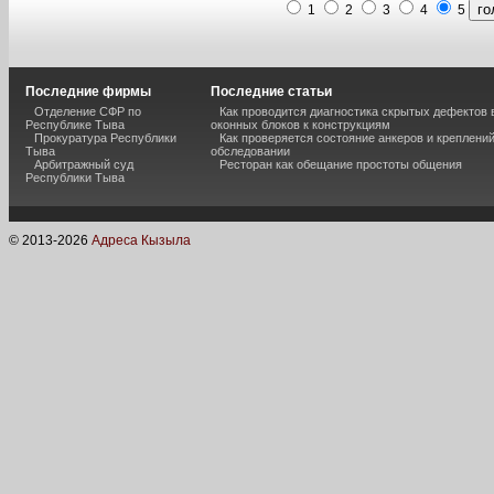
1
2
3
4
5
Последние фирмы
Последние статьи
Отделение СФР по
Как проводится диагностика скрытых дефектов
Республике Тыва
оконных блоков к конструкциям
Прокуратура Республики
Как проверяется состояние анкеров и креплени
Тыва
обследовании
Арбитражный суд
Ресторан как обещание простоты общения
Республики Тыва
© 2013-
2026
Адреса Кызыла