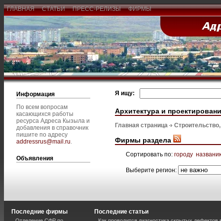
ГЛАВНАЯ
СТАТЬИ
ПРЕСС-РЕЛИЗЫ
ФИРМЫ
Я ищу:
Информация
По всем вопросам
Архитектура и проектирован
касающихся работы
ресурса Адреса Кызыла и
Главная страница
Строительство
добавления в справочник
пишите по адресу
Фирмы раздела
addressrus@mail.ru
.
Сортировать по:
городу
названи
Объявления
Выберите регион:
Последние фирмы
Последние статьи
Отделение СФР по
Как проводится диагностика скрытых дефектов