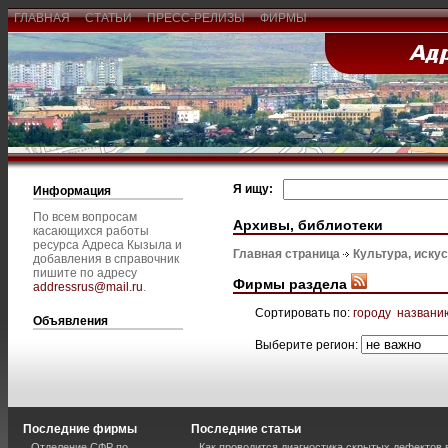
ГЛАВНАЯ
СТАТЬИ
ПРЕСС-РЕЛИЗЫ
ФИРМЫ
Я ищу:
Информация
По всем вопросам
Архивы, библиотеки
касающихся работы
ресурса Адреса Кызыла и
Главная страница
Культура, иску
добавления в справочник
пишите по адресу
Фирмы раздела
addressrus@mail.ru
.
Сортировать по:
городу
названи
Объявления
Выберите регион:
Последние фирмы
Последние статьи
Отделение СФР по
Как проводится диагностика скрытых дефектов