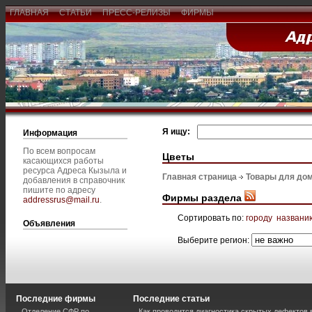
ГЛАВНАЯ
СТАТЬИ
ПРЕСС-РЕЛИЗЫ
ФИРМЫ
Я ищу:
Информация
По всем вопросам
Цветы
касающихся работы
ресурса Адреса Кызыла и
Главная страница
Товары для дом
добавления в справочник
пишите по адресу
Фирмы раздела
addressrus@mail.ru
.
Сортировать по:
городу
названи
Объявления
Выберите регион:
Последние фирмы
Последние статьи
Отделение СФР по
Как проводится диагностика скрытых дефектов