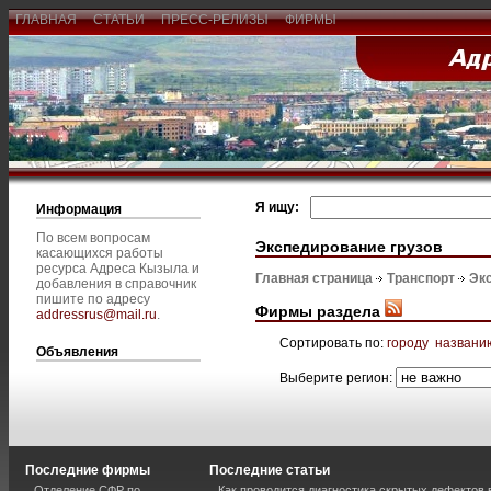
ГЛАВНАЯ
СТАТЬИ
ПРЕСС-РЕЛИЗЫ
ФИРМЫ
Я ищу:
Информация
По всем вопросам
Экспедирование грузов
касающихся работы
ресурса Адреса Кызыла и
Главная страница
Транспорт
Эк
добавления в справочник
пишите по адресу
Фирмы раздела
addressrus@mail.ru
.
Сортировать по:
городу
названи
Объявления
Выберите регион:
Последние фирмы
Последние статьи
Отделение СФР по
Как проводится диагностика скрытых дефектов