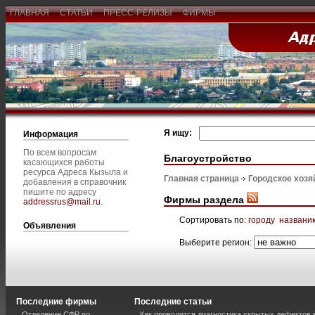
ГЛАВНАЯ
СТАТЬИ
ПРЕСС-РЕЛИЗЫ
ФИРМЫ
Я ищу:
Информация
По всем вопросам
Благоустройство
касающихся работы
ресурса Адреса Кызыла и
Главная страница
Городское хозя
добавления в справочник
пишите по адресу
Фирмы раздела
addressrus@mail.ru
.
Сортировать по:
городу
названи
Объявления
Выберите регион:
Последние фирмы
Последние статьи
Отделение СФР по
Как проводится диагностика скрытых дефектов