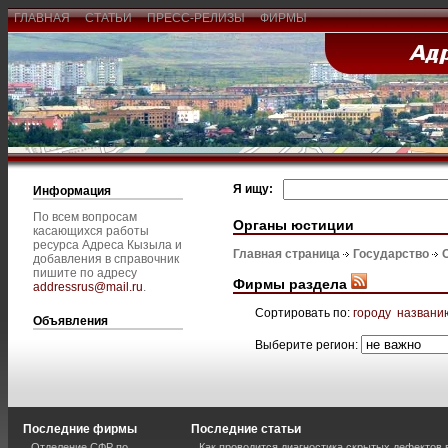
ГЛАВНАЯ
СТАТЬИ
ПРЕСС-РЕЛИЗЫ
ФИРМЫ
Я ищу:
Информация
По всем вопросам
Органы юстиции
касающихся работы
ресурса Адреса Кызыла и
Главная страница
Государство
добавления в справочник
пишите по адресу
Фирмы раздела
addressrus@mail.ru
.
Сортировать по:
городу
названи
Объявления
Выберите регион:
Последние фирмы
Последние статьи
Отделение СФР по
Как проводится диагностика скрытых дефектов