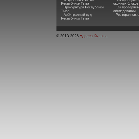
Республике Тыва
оконных блоков
Прокуратура Республики
Как проверяет
Тыва
обследовании
Арбитражный суд
Ресторан как
Республики Тыва
© 2013-
2026
Адреса Кызыла