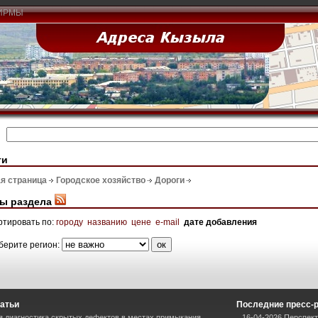
ИРМЫ
ги
я страница
Городское хозяйство
Дороги
ы раздела
ртировать по:
городу
названию
цене
e-mail
дате добавления
берите регион:
атьи
Последние пресс-
я диагностика скрытых дефектов в местах примыкания
16-04-2026 Перспект