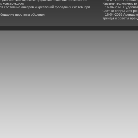
 к конструкциям
Кызыле: возможности 
ся состояние анкеров и креплений фасадных систем при
16-04-2026 Судебная
частые споры и их р
 обещание простоты общения
16-04-2026 Аренда 
тренды и советы аре