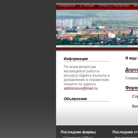
ГЛАВНАЯ
СТАТЬИ
ПРЕСС-РЕЛИЗЫ
Ф
Я ищу:
Информация
По всем вопросам
Доро
касающихся работы
ресурса Адреса Кызыла и
Главна
добавления в справочник
пишите по адресу
Фирм
addressrus@mail.ru
.
Со
Объявления
Вы
Последние фирмы
Последние ст
Отделение СФР по
Как проводитс